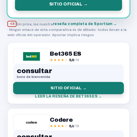
SITIO OFICIAL →
Sin prisa, lee nuestra
reseña completa de Sportium →
+18
· Ningún enlace de esta comparativa es de afiliado: todos llevan a la
web oficial del operador. Apostar implica riesgos.
Bet365 ES
★★★★☆
8,8
/10
consultar
bono de bienvenida
SITIO OFICIAL →
LEER LA RESEÑA DE BET365 ES →
Codere
★★★★☆
8,6
/10