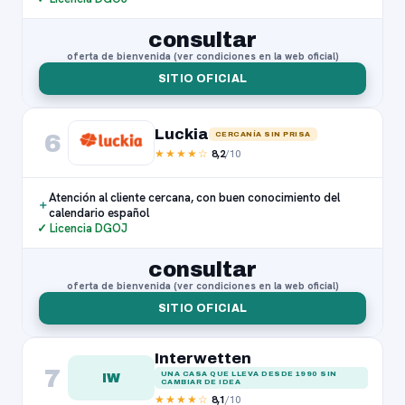
consultar
oferta de bienvenida (ver condiciones en la web oficial)
SITIO OFICIAL
Luckia
6
CERCANÍA SIN PRISA
★★★★☆
8,2
/10
Atención al cliente cercana, con buen conocimiento del
＋
calendario español
✓ Licencia DGOJ
consultar
oferta de bienvenida (ver condiciones en la web oficial)
SITIO OFICIAL
Interwetten
7
UNA CASA QUE LLEVA DESDE 1990 SIN
IW
CAMBIAR DE IDEA
★★★★☆
8,1
/10