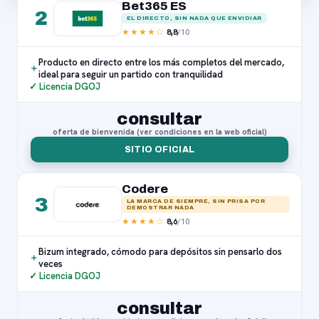
Bet365 ES
2
EL DIRECTO, SIN NADA QUE ENVIDIAR
★★★★☆
8,8
/10
Producto en directo entre los más completos del mercado,
＋
ideal para seguir un partido con tranquilidad
✓ Licencia DGOJ
consultar
oferta de bienvenida (ver condiciones en la web oficial)
SITIO OFICIAL
Codere
3
LA MARCA DE SIEMPRE, SIN PRISA POR
DEMOSTRAR NADA
★★★★☆
8,6
/10
Bizum integrado, cómodo para depósitos sin pensarlo dos
＋
veces
✓ Licencia DGOJ
consultar