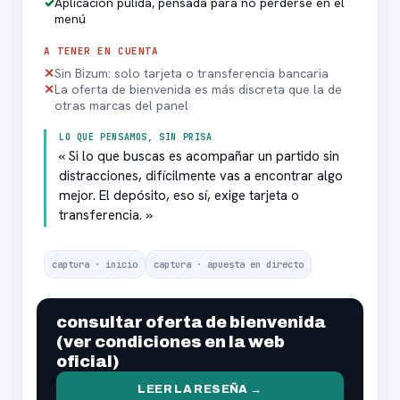
✓
Aplicación pulida, pensada para no perderse en el
menú
A TENER EN CUENTA
✕
Sin Bizum: solo tarjeta o transferencia bancaria
✕
La oferta de bienvenida es más discreta que la de
otras marcas del panel
LO QUE PENSAMOS, SIN PRISA
« Si lo que buscas es acompañar un partido sin
distracciones, difícilmente vas a encontrar algo
mejor. El depósito, eso sí, exige tarjeta o
transferencia. »
captura · inicio
captura · apuesta en directo
consultar oferta de bienvenida
(ver condiciones en la web
oficial)
LEER LA RESEÑA →