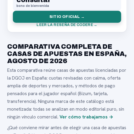
consultar
bono de bienvenida
SITIO OFICIAL →
LEER LA RESEÑA DE CODERE →
COMPARATIVA COMPLETA DE
CASAS DE APUESTAS EN ESPAÑA,
AGOSTO DE 2026
Esta comparativa reúne casas de apuestas licenciadas por
la DGOJ en España: cuotas revisadas con calma, oferta
amplia de deportes y mercados, y métodos de pago
pensados para el jugador español (Bizum, tarjeta,
transferencia). Ninguna marca de este catálogo está
monetizada: todas se analizan en modo editorial puro, sin
ningún vínculo comercial.
Ver cómo trabajamos →
¿Qué conviene mirar antes de elegir una casa de apuestas