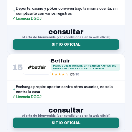
Deporte, casino y póker conviven bajo la misma cuenta, sin
＋
complicarte con varios registros
✓ Licencia DGOJ
consultar
oferta de bienvenida (ver condiciones en la web oficial)
SITIO OFICIAL
Betfair
15
PARA QUIEN QUIERE ENTENDER ANTES DE
APOSTAR CONTRA OTRO USUARIO
★★★★☆
7,3
/10
Exchange propio: apostar contra otros usuarios, no solo
＋
contra la casa
✓ Licencia DGOJ
consultar
oferta de bienvenida (ver condiciones en la web oficial)
SITIO OFICIAL