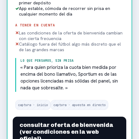
primer depósito
✓
App estable, cómoda de recorrer sin prisa en
cualquier momento del día
A TENER EN CUENTA
✕
Las condiciones de la oferta de bienvenida cambian
con cierta frecuencia
✕
Catálogo fuera del fútbol algo más discreto que el
de las grandes marcas
LO QUE PENSAMOS, SIN PRISA
« Para quien prioriza la cuota bien medida por
encima del bono llamativo, Sportium es de las
opciones licenciadas más sólidas del panel, sin
nada que sobresalte. »
captura · inicio
captura · apuesta en directo
consultar oferta de bienvenida
(ver condiciones en la web
oficial)