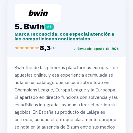
5. Bwin
#5
Marca reconocida, con especial atención a
las competiciones continentales
8,3
★★★★☆
/10
✓ Revisado agosto de 2026
Bwin fue de las primeras plataformas europeas de
apuestas online, y esa experiencia acumulada se
nota en un catálogo que se luce sobre todo en
Champions League, Europa League y la Eurocopa.
El apartado en directo funciona con solvencia y las
estadísticas integradas ayudan a leer el partido sin
agobios. En España su producto de LaLiga es
correcto, aunque el enfoque claramente europeo
se nota en la ausencia de Bizum entre sus medios