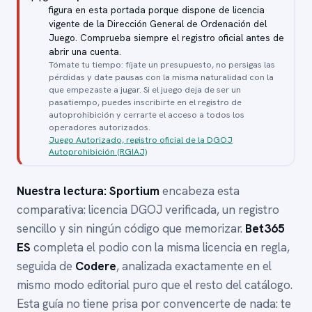
figura en esta portada porque dispone de licencia
vigente de la Dirección General de Ordenación del
Juego. Comprueba siempre el registro oficial antes de
abrir una cuenta.
Tómate tu tiempo: fíjate un presupuesto, no persigas las
pérdidas y date pausas con la misma naturalidad con la
que empezaste a jugar. Si el juego deja de ser un
pasatiempo, puedes inscribirte en el registro de
autoprohibición y cerrarte el acceso a todos los
operadores autorizados.
Juego Autorizado, registro oficial de la DGOJ
·
Autoprohibición (RGIAJ)
Nuestra lectura:
Sportium
encabeza esta
comparativa: licencia DGOJ verificada, un registro
sencillo y sin ningún código que memorizar.
Bet365
ES
completa el podio con la misma licencia en regla,
seguida de
Codere
, analizada exactamente en el
mismo modo editorial puro que el resto del catálogo.
Esta guía no tiene prisa por convencerte de nada: te