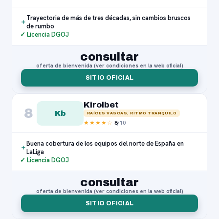
Trayectoria de más de tres décadas, sin cambios bruscos
＋
de rumbo
✓ Licencia DGOJ
consultar
oferta de bienvenida (ver condiciones en la web oficial)
SITIO OFICIAL
Kirolbet
8
Kb
RAÍCES VASCAS, RITMO TRANQUILO
★★★★☆
8
/10
Buena cobertura de los equipos del norte de España en
＋
LaLiga
✓ Licencia DGOJ
consultar
oferta de bienvenida (ver condiciones en la web oficial)
SITIO OFICIAL